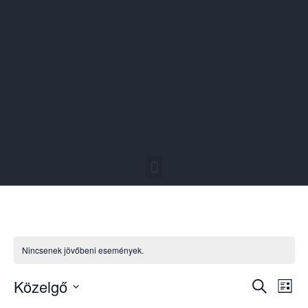
Nincsenek jövőbeni események.
Esem
Es
Közelgő
Keresett ki
Lista
Dátum