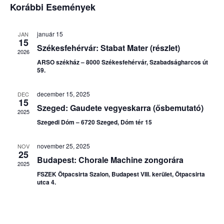
né
keres
kiválasztása.
Korábbi Események
na
és
január 15
JAN
nézet
15
Székesfehérvár: Stabat Mater (részlet)
2026
válas
ARSO székház – 8000 Székesfehérvár, Szabadságharcos út
59.
december 15, 2025
DEC
15
Szeged: Gaudete vegyeskarra (ősbemutató)
2025
Szegedi Dóm – 6720 Szeged, Dóm tér 15
november 25, 2025
NOV
25
Budapest: Chorale Machine zongorára
2025
FSZEK Ötpacsirta Szalon, Budapest VIII. kerület, Ötpacsirta
utca 4.