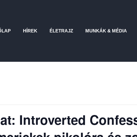
ŐLAP
HÍREK
ÉLETRAJZ
MUNKÁK & MÉDIA
t: Introverted Confes
merickek pikolóra és z