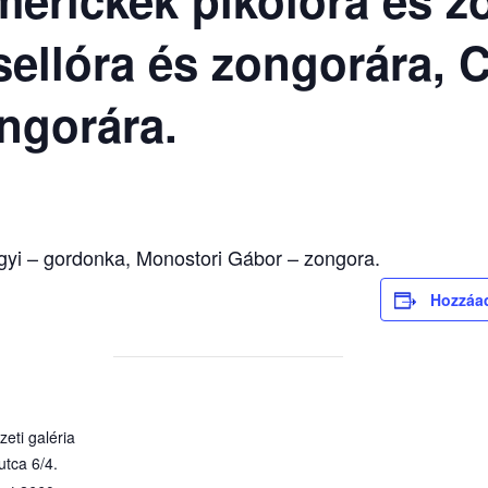
sellóra és zongorára, 
ongorára.
gyi – gordonka, Monostori Gábor – zongora.
Hozzáa
eti galéria
utca 6/4.