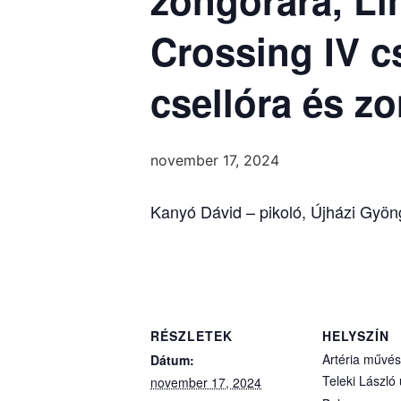
Crossing IV c
csellóra és z
november 17, 2024
Kanyó Dávid – pikoló, Újházi Gyön
RÉSZLETEK
HELYSZÍN
Artéria művész
Dátum:
Teleki László 
november 17, 2024