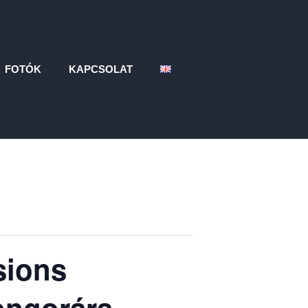
FOTÓK
KAPCSOLAT
sions
ongorára,