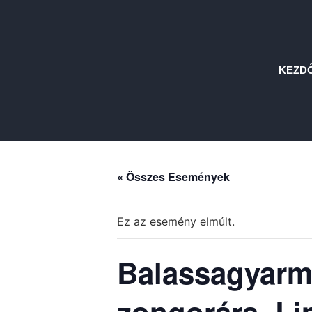
KEZD
« Összes Események
Ez az esemény elmúlt.
Balassagyarma
zongorára, Li