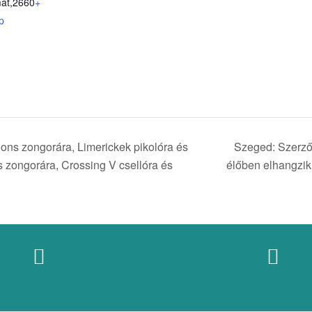
at
,
2660
+
p
ons zongorára, Limerickek pikolóra és
Szeged: Szerzői
s zongorára, Crossing V csellóra és
élőben elhangzik