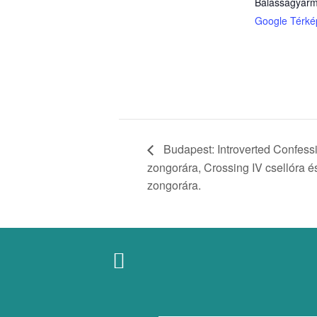
Balassagyarm
Google Térké
Budapest: Introverted Confessi
zongorára, Crossing IV csellóra é
zongorára.