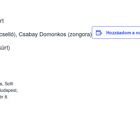
rt
Hozzáadom a n
selló), Csabay Domonkos (zongora)
ürt)
, Solti
Budapest,
ér 8.