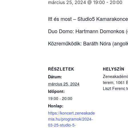
március 25, 2024 @ 19:00
-
20:00
Itt és most – Studio5 Kamarakonce
Duo Domo: Hartmann Domonkos (c
Közreműködik: Baráth Nóra (angolk
RÉSZLETEK
HELYSZÍN
Zeneakadémia
Dátum:
terem, 1061 
március 25, 2024
Liszt Ferenc t
Időpont:
19:00 - 20:00
Honlap:
https://koncert.zeneakade
mia.hu/programok/2024-
03-25-studio-5-